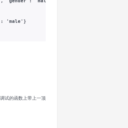
 'gender': 'male'}

 'male'}

调试的函数上带上一顶