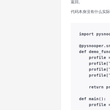
返回。
代码本身没有什么实际意
import pysnoo
@pysnooper.sn
def demo_func
    profile =
    profile
    profile["
    profile["
    return pr
def main():

    profile =