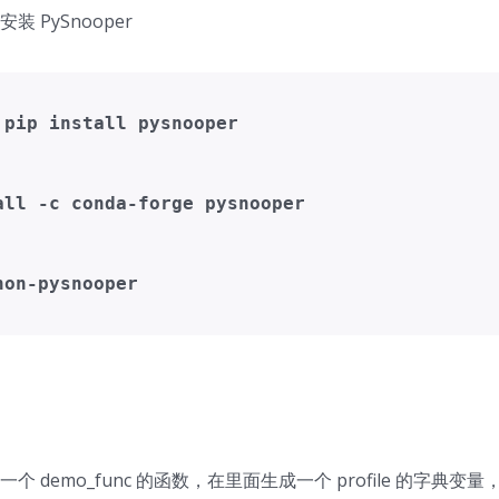
 PySnooper
 pip install pysnooper

all -c conda-forge pysnooper

 demo_func 的函数，在里面生成一个 profile 的字典