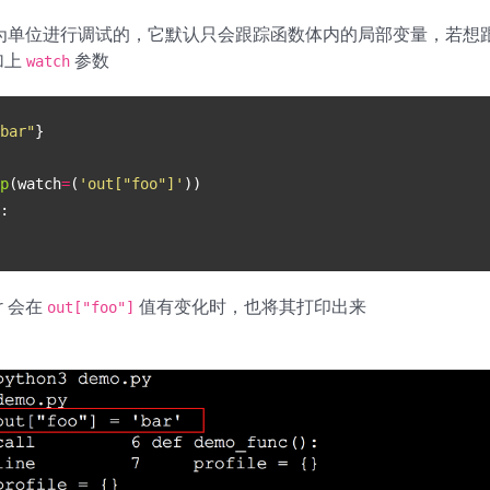
是以函数为单位进行调试的，它默认只会跟踪函数体内的局部变量，若
加上
参数
watch
bar"
}
p
(
watch
=
(
'out["foo"]'
))
:
r 会在
值有变化时，也将其打印出来
out["foo"]