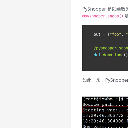
PySnooper 
@pysnooper.snoop()
out
=
{
"foo"
:
"
@pysnooper.snoo
def
demo_func
()
...
如此一来，PySnoope