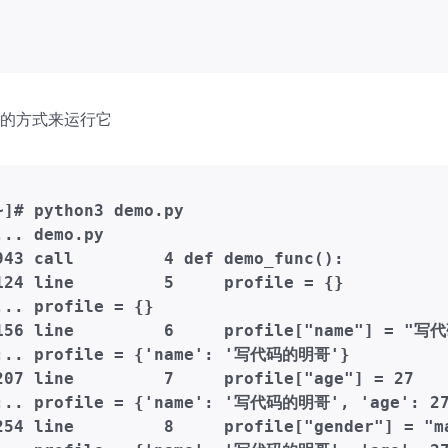
的方式来运行它
~]# python3 demo.py 

.. demo.py

943 call         4 def demo_func():

124 line         5     profile = {}

.. profile = {}

156 line         6     profile["name"] = "写
r:.. profile = {'name': '写代码的明哥'}

207 line         7     profile["age"] = 27

:.. profile = {'name': '写代码的明哥', 'age': 27
254 line         8     profile["gender"] = "ma