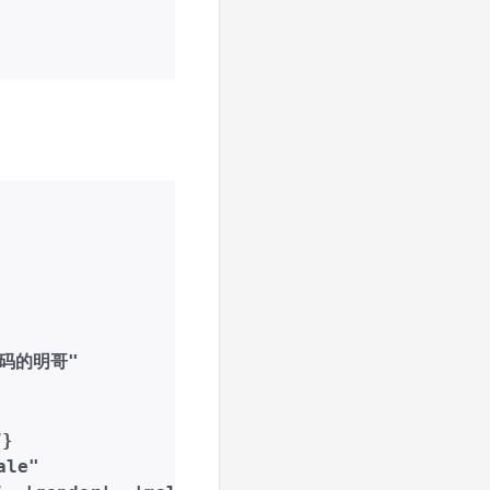
代码的明哥"

}

le"
