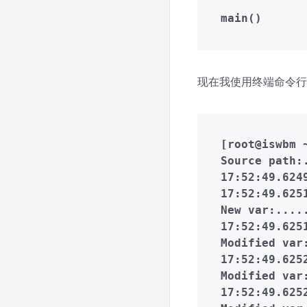
现在我使用终端命令行
[root@iswbm 
Source path:.
17:52:49.624
17:52:49.625
New var:.....
17:52:49.625
Modified va
17:52:49.625
Modified var
17:52:49.625