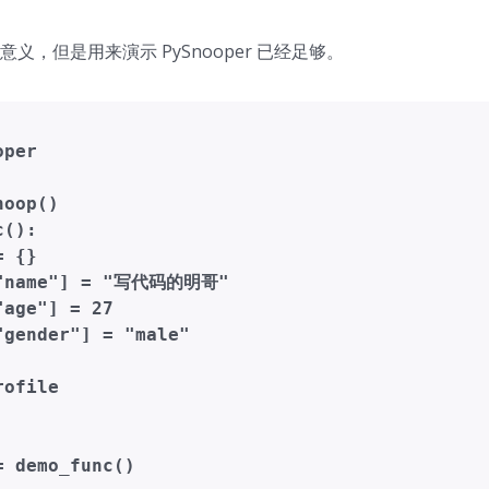
义，但是用来演示 PySnooper 已经足够。
per

oop()

():

 {}

["name"] = "写代码的明哥"

age"] = 27

gender"] = "male"

ofile

 demo_func()
