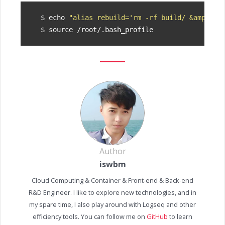
$ 
echo
"alias rebuild='rm -rf build/ &amp;&am
$ 
source
Author
iswbm
Cloud Computing & Container & Front-end & Back-end
R&D Engineer. I like to explore new technologies, and in
my spare time, I also play around with Logseq and other
efficiency tools. You can follow me on
GitHub
to learn