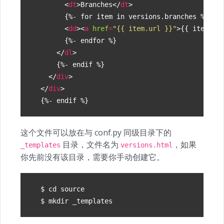
<
dt
>
Branches
</
dt
>
<
dd
><
a
href
=
"{{ item.url }}"
>
{{ item.na
</
dl
>
</
div
>
</
div
>
这个文件可以放在与 conf.py 同级目录下的
目录，文件名为
，如果
_templates
versions.html
你先前没有该目录，需要你手动创建它。
$ 
cd
source