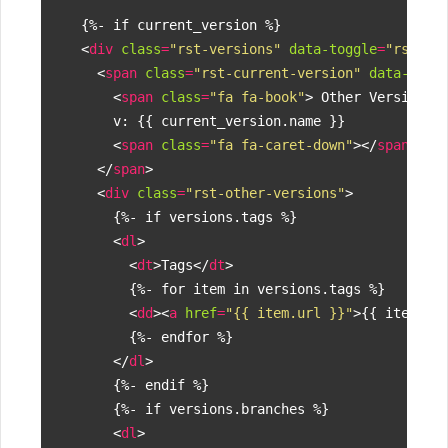
<
div
class
=
"rst-versions"
data-toggle
=
"rst-ve
<
span
class
=
"rst-current-version"
data-togg
<
span
class
=
"fa fa-book"
>
 Other Versions
<
<
span
class
=
"fa fa-caret-down"
></
span
>
</
span
>
<
div
class
=
"rst-other-versions"
>
<
dl
>
<
dt
>
Tags
</
dt
>
<
dd
><
a
href
=
"{{ item.url }}"
>
{{ item.na
</
dl
>
<
dl
>