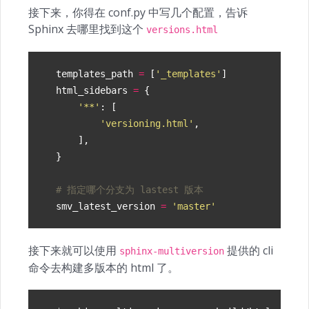
接下来，你得在 conf.py 中写几个配置，告诉
Sphinx 去哪里找到这个
versions.html
templates_path
=
[
'_templates'
]
html_sidebars
=
{
'**'
:
[
'versioning.html'
,
],
}
# 指定哪个分支为 lastest 版本
smv_latest_version
=
'master'
接下来就可以使用
提供的 cli
sphinx-multiversion
命令去构建多版本的 html 了。