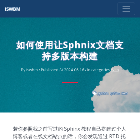
ISWBM
如何使用让Sphnix文档支
持多版本构建
By iswbm / Published At 2024-06-16 / In categories
Web
python
,
sphinx
,
web
若你参照我之前写过的 Sphinx 教程自己搭建过个人
博客或者在线文档站点的话，你会发现通过 RTD 托