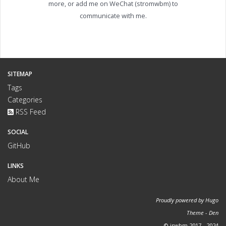
more, or add me on WeChat (stromwbm) to
communicate with me.
SITEMAP
Tags
Categories
RSS Feed
SOCIAL
GitHub
LINKS
About Me
Proudly powered by
Hugo
Theme -
Den
© iswbm 2017 - 2024